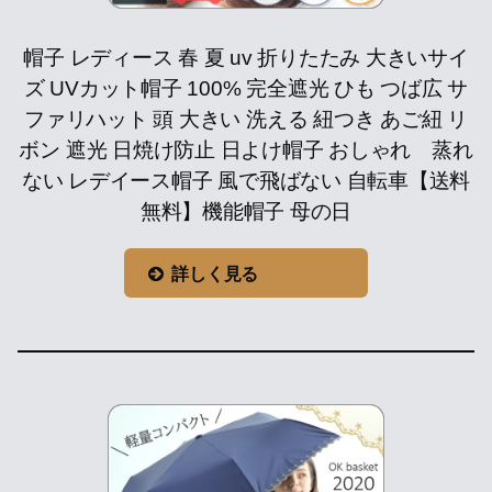
帽子 レディース 春 夏 uv 折りたたみ 大きいサイ
ズ UVカット帽子 100% 完全遮光 ひも つば広 サ
ファリハット 頭 大きい 洗える 紐つき あご紐 リ
ボン 遮光 日焼け防止 日よけ帽子 おしゃれ 蒸れ
ない レデイース帽子 風で飛ばない 自転車【送料
無料】機能帽子 母の日
詳しく見る