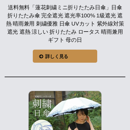
送料無料「蓮花刺繍ミニ折りたたみ日傘」日傘
折りたたみ傘 完全遮光 遮光率100% 1級遮光 遮
熱 晴雨兼用 刺繍優雅 日傘 UVカット 紫外線対策
遮光 遮熱 涼しい 折りたたみ ロータス 晴雨兼用
ギフト 母の日
詳しく見る