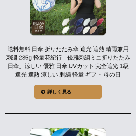
送料無料 日傘 折りたたみ傘 遮光 遮熱 晴雨兼用
刺繍 235g 軽量花紀行「優雅刺繍ミニ折りたたみ
日傘」涼しい 優雅 日傘 UVカット 完全遮光 1級
遮光 遮熱 涼しい 刺繍 軽量 ギフト 母の日
詳しく見る