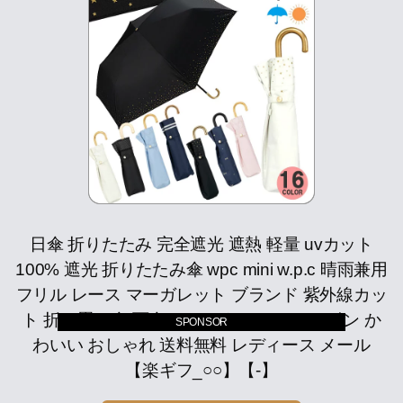
日傘 折りたたみ 完全遮光 遮熱 軽量 uvカット
100% 遮光 折りたたみ傘 wpc mini w.p.c 晴雨兼用
フリル レース マーガレット ブランド 紫外線カッ
ト 折り畳み傘 雨傘 リムスター ジェムリボン か
SPONSOR
わいい おしゃれ 送料無料 レディース メール
【楽ギフ_○○】【-】