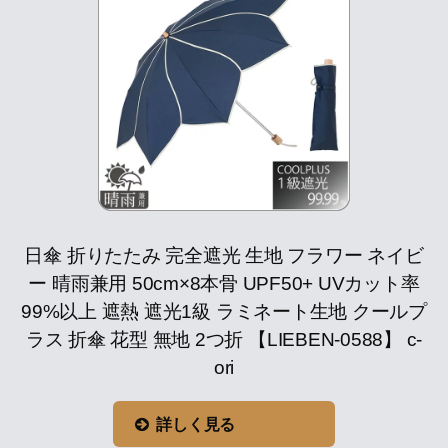
日傘 折りたたみ 完全遮光 生地 フラワー ネイビ
ー 晴雨兼用 50cm×8本骨 UPF50+ UVカット率
99%以上 遮熱 遮光1級 ラミネート生地 クールプ
ラス 折傘 花型 無地 2つ折 【LIEBEN-0588】 c-
ori
詳しく見る