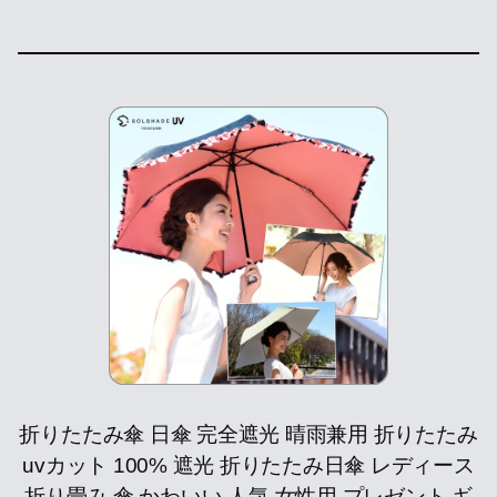
折りたたみ傘 日傘 完全遮光 晴雨兼用 折りたたみ
uvカット 100% 遮光 折りたたみ日傘 レディース
折り畳み 傘 かわいい 人気 女性用 プレゼント ギ