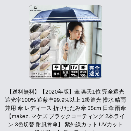
【送料無料】【2020年版】傘 楽天1位 完全遮光
遮光率100% 遮蔽率99.9%以上 1級遮光 撥水 晴雨
兼用 傘 レディース 折りたたみ傘 55cm 日傘 雨傘
【makez. マケズ ブラックコーティング 2本ライ
ン 3色切替 耐風骨傘】 紫外線カット UVカット