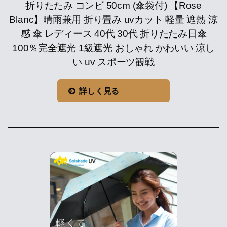
折りたたみ コンビ 50cm (傘袋付) 【Rose
Blanc】晴雨兼用 折り畳み uvカット 軽量 遮熱 涼
感 傘 レディース 40代 30代 折りたたみ日傘
100％完全遮光 1級遮光 おしゃれ かわいい 涼し
い uv スポーツ観戦
詳しく見る