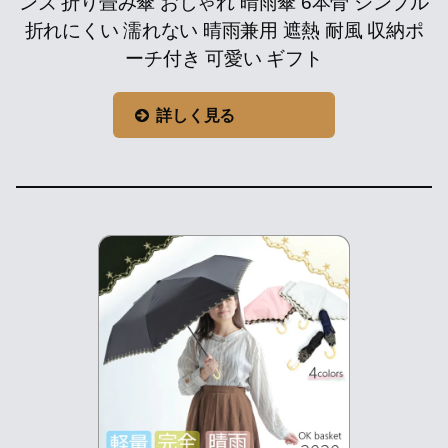
ンズ 折り畳み傘 おしゃれ 晴雨傘 6本骨 シンプル
折れにくい 濡れない 晴雨兼用 遮熱 耐風 収納ポ
ーチ付き 可愛い ギフト
詳しく見る